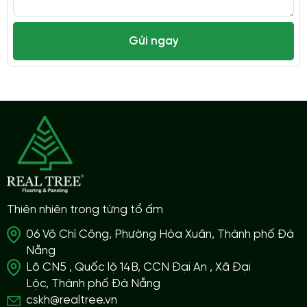
Gửi ngay
Thiên nhiên trong từng tổ ấm
06 Võ Chí Công, Phường Hòa Xuân, Thành phố Đà
Nẵng
Lô CN5 , Quốc lộ 14B, CCN Đại An , Xã Đại
Lộc, Thành phố Đà Nẵng
cskh@realtree.vn