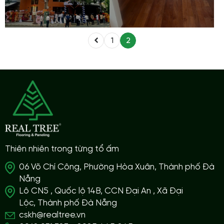
1
2
Thiên nhiên trong từng tổ ấm
06 Võ Chí Công, Phường Hòa Xuân, Thành phố Đà
Nẵng
Lô CN5 , Quốc lộ 14B, CCN Đại An , Xã Đại
Lộc, Thành phố Đà Nẵng
cskh@realtree.vn