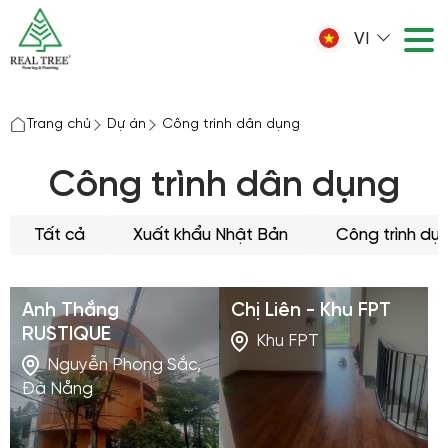
VI
Trang chủ
Dự án
Công trình dân dụng
Công trình dân dụng
Tất cả
Xuất khẩu Nhật Bản
Công trình dự
Anh Thắng
Chị Liên - Khu FPT
RUSTIQUE
Khu FPT
Nguyễn Phong Sắc,
Đà Nẵng