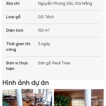
Địa chỉ
Nguyễn Phong Sắc, Đà Nẵng
Loại gỗ
Gỗ Tếch
2
Diện tích
150 m
Thời gian thi
3 ngày
công
Đơn vị thực
Sàn gỗ Real Tree
hiện
Hình ảnh dự án