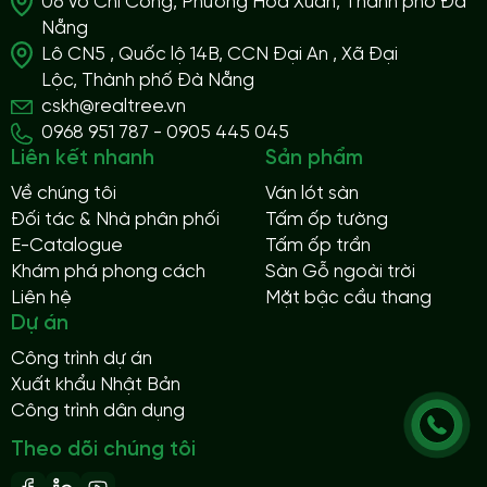
06 Võ Chí Công, Phường Hòa Xuân, Thành phố Đà
Nẵng
Lô CN5 , Quốc lộ 14B, CCN Đại An , Xã Đại
Lộc, Thành phố Đà Nẵng
cskh@realtree.vn
0968 951 787 - 0905 445 045
Liên kết nhanh
Sản phẩm
Về chúng tôi
Ván lót sàn
Đối tác & Nhà phân phối
Tấm ốp tường
E-Catalogue
Tấm ốp trần
Khám phá phong cách
Sàn Gỗ ngoài trời
Liên hệ
Mặt bậc cầu thang
Dự án
Công trình dự án
Xuất khẩu Nhật Bản
Công trình dân dụng
Theo dõi chúng tôi