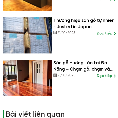
Thương hiệu sàn gỗ tự nhiên
- Justed in Japan
21/10/2025
Đọc tiếp
Sàn gỗ Hương Lào tại Đà
Nẵng – Chạm gỗ, chạm vào
đẳng cấp
21/10/2025
Đọc tiếp
Bài viết liên quan