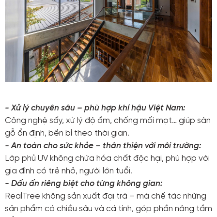
- Xử lý chuyên sâu – phù hợp khí hậu Việt Nam:
Công nghệ sấy, xử lý độ ẩm, chống mối mọt… giúp sàn
gỗ ổn định, bền bỉ theo thời gian.
- An toàn cho sức khỏe – thân thiện với môi trường:
Lớp phủ UV không chứa hóa chất độc hại, phù hợp với
gia đình có trẻ nhỏ, người lớn tuổi.
- Dấu ấn riêng biệt cho từng không gian:
RealTree không sản xuất đại trà – mà chế tác những
sản phẩm có chiều sâu và cá tính, góp phần nâng tầm