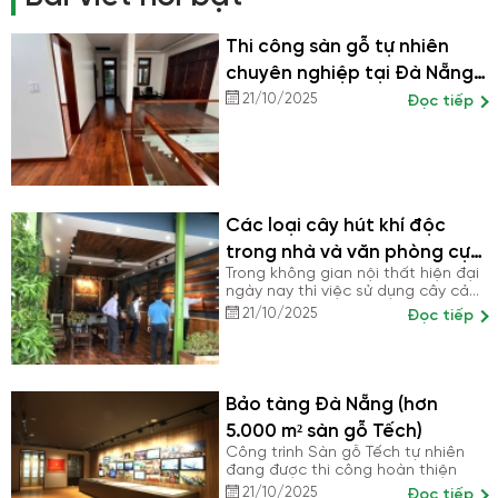
Thi công sàn gỗ tự nhiên
chuyên nghiệp tại Đà Nẵng
– Bền vững từ nền móng
21/10/2025
Đọc tiếp
Các loại cây hút khí độc
trong nhà và văn phòng cực
Trong không gian nội thất hiện đại
tốt
ngày nay thì việc sử dụng cây cảnh
trong không gian đã rất được mọi
21/10/2025
Đọc tiếp
người ưa chuộng. Bởi nó không chỉ
là có tác dụng giúp cho không
gian sống của bạn gần với thiên
nhiên, làm cho căn nhà của bạn
đẹp hơn, thẩm mỹ hơn mà nó còn
Bảo tàng Đà Nẵng (hơn
đem lại không khí trong lành, loại
5.000 m² sàn gỗ Tếch)
bỏ khí độc bảo vệ sức khỏe cực
tốt cho con người.
Công trình Sàn gỗ Tếch tự nhiên
đang được thi công hoàn thiện
21/10/2025
Đọc tiếp