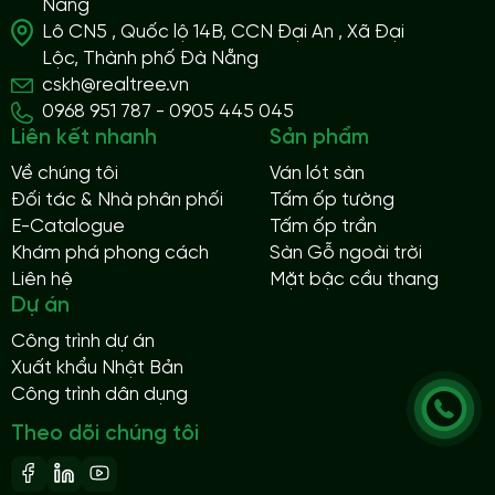
Nẵng
Lô CN5 , Quốc lộ 14B, CCN Đại An , Xã Đại
Lộc, Thành phố Đà Nẵng
cskh@realtree.vn
0968 951 787 - 0905 445 045
Liên kết nhanh
Sản phẩm
Về chúng tôi
Ván lót sàn
Đối tác & Nhà phân phối
Tấm ốp tường
E-Catalogue
Tấm ốp trần
Khám phá phong cách
Sàn Gỗ ngoài trời
Liên hệ
Mặt bậc cầu thang
Dự án
Công trình dự án
Xuất khẩu Nhật Bản
Công trình dân dụng
Theo dõi chúng tôi