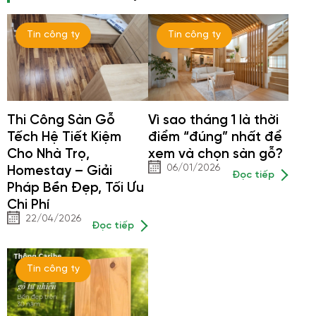
Tin công ty
Tin công ty
Thi Công Sàn Gỗ
Vì sao tháng 1 là thời
Tếch Hệ Tiết Kiệm
điểm “đúng” nhất để
Cho Nhà Trọ,
xem và chọn sàn gỗ?
06/01/2026
Homestay – Giải
Đọc tiếp
Pháp Bền Đẹp, Tối Ưu
Chi Phí
22/04/2026
Đọc tiếp
Tin công ty