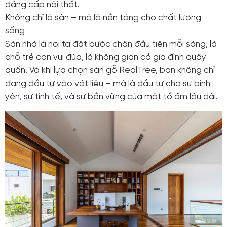
đẳng cấp nội thất.
Không chỉ là sàn – mà là nền tảng cho chất lượng
sống
Sàn nhà là nơi ta đặt bước chân đầu tiên mỗi sáng, là
chỗ trẻ con vui đùa, là không gian cả gia đình quây
quần. Và khi lựa chọn sàn gỗ RealTree, bạn không chỉ
đang đầu tư vào vật liệu – mà là đầu tư cho sự bình
yên, sự tinh tế, và sự bền vững của một tổ ấm lâu dài.