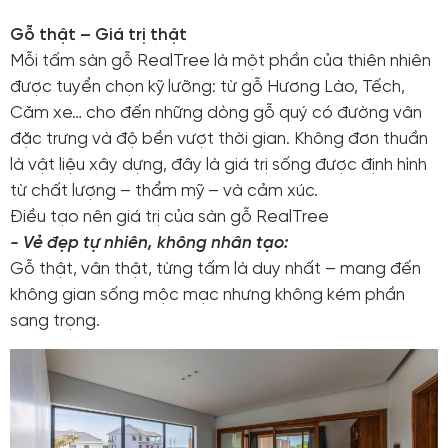
Gỗ thật – Giá trị thật
Mỗi tấm sàn gỗ RealTree là một phần của thiên nhiên
được tuyển chọn kỹ lưỡng: từ gỗ Hương Lào, Tếch,
Căm xe… cho đến những dòng gỗ quý có đường vân
đặc trưng và độ bền vượt thời gian. Không đơn thuần
là vật liệu xây dựng, đây là giá trị sống được định hình
từ chất lượng – thẩm mỹ – và cảm xúc.
Điều tạo nên giá trị của sàn gỗ RealTree
- Vẻ đẹp tự nhiên, không nhân tạo:
Gỗ thật, vân thật, từng tấm là duy nhất – mang đến
không gian sống mộc mạc nhưng không kém phần
sang trọng.