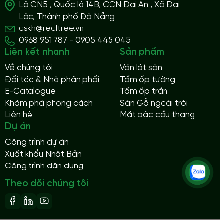
Lô CN5 , Quốc lộ 14B, CCN Đại An , Xã Đại
Lộc, Thành phố Đà Nẵng
cskh@realtree.vn
0968 951 787 - 0905 445 045
Liên kết nhanh
Sản phẩm
Về chúng tôi
Ván lót sàn
Đối tác & Nhà phân phối
Tấm ốp tường
E-Catalogue
Tấm ốp trần
Khám phá phong cách
Sàn Gỗ ngoài trời
Liên hệ
Mặt bậc cầu thang
Dự án
Công trình dự án
Xuất khẩu Nhật Bản
Công trình dân dụng
Theo dõi chúng tôi