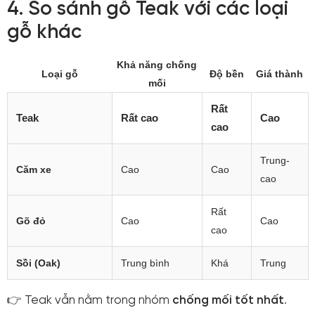
4. So sánh gỗ Teak với các loại
gỗ khác
Khả năng chống
Loại gỗ
Độ bền
Giá thành
mối
Rất
Teak
Rất cao
Cao
cao
Trung-
Căm xe
Cao
Cao
cao
Rất
Gõ đỏ
Cao
Cao
cao
Sồi (Oak)
Trung bình
Khá
Trung
👉 Teak vẫn nằm trong nhóm
chống mối tốt nhất
.