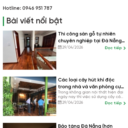
Hotline: 0946 951 787
Bài viết nổi bật
Thi công sàn gỗ tự nhiên
chuyên nghiệp tại Đà Nẵng
– Bền vững từ nền móng
29/04/2026
Đọc tiếp
Các loại cây hút khí độc
trong nhà và văn phòng cực
Trong không gian nội thất hiện đại
tốt
ngày nay thì việc sử dụng cây cảnh
trong không gian đã rất được mọi
29/04/2026
Đọc tiếp
người ưa chuộng. Bởi nó không chỉ
là có tác dụng giúp cho không
gian sống của bạn gần với thiên
nhiên, làm cho căn nhà của bạn
đẹp hơn, thẩm mỹ hơn mà nó còn
Bảo tàng Đà Nẵng (hơn