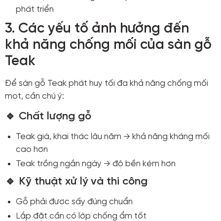
phát triển
3. Các yếu tố ảnh hưởng đến
khả năng chống mối của sàn gỗ
Teak
Để sàn gỗ Teak phát huy tối đa khả năng chống mối
mọt, cần chú ý:
🔹 Chất lượng gỗ
Teak già, khai thác lâu năm → khả năng kháng mối
cao hơn
Teak trồng ngắn ngày → độ bền kém hơn
🔹 Kỹ thuật xử lý và thi công
Gỗ phải được sấy đúng chuẩn
Lắp đặt cần có lớp chống ẩm tốt