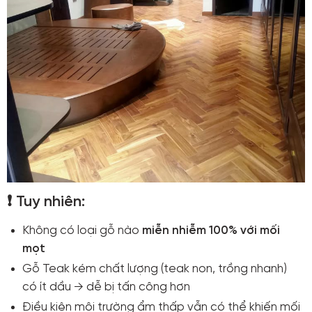
❗ Tuy nhiên:
Không có loại gỗ nào
miễn nhiễm 100% với mối
mọt
Gỗ Teak kém chất lượng (teak non, trồng nhanh)
có ít dầu → dễ bị tấn công hơn
Điều kiện môi trường ẩm thấp vẫn có thể khiến mối