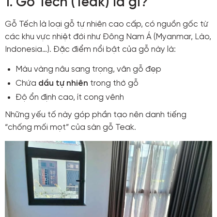
1. Gỗ Tếch (Teak) là gì?
Gỗ Tếch là loại gỗ tự nhiên cao cấp, có nguồn gốc từ
các khu vực nhiệt đới như Đông Nam Á (Myanmar, Lào,
Indonesia…). Đặc điểm nổi bật của gỗ này là:
Màu vàng nâu sang trọng, vân gỗ đẹp
Chứa
dầu tự nhiên
trong thớ gỗ
Độ ổn định cao, ít cong vênh
Những yếu tố này góp phần tạo nên danh tiếng
“chống mối mọt” của sàn gỗ Teak.