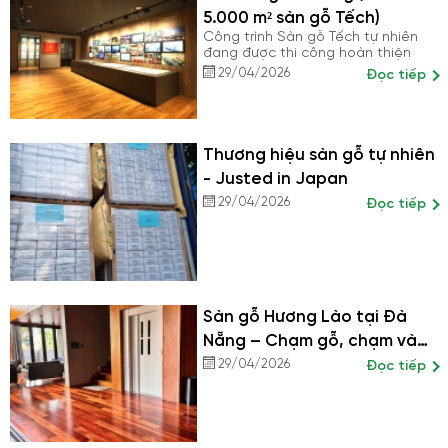
đem lại không khí trong lành, loại
5.000 m² sàn gỗ Tếch)
bỏ khí độc bảo vệ sức khỏe cực
tốt cho con người.
Công trình Sàn gỗ Tếch tự nhiên
đang được thi công hoàn thiện
29/04/2026
Đọc tiếp
Thương hiệu sàn gỗ tự nhiên
- Justed in Japan
29/04/2026
Đọc tiếp
Sàn gỗ Hương Lào tại Đà
Nẵng – Chạm gỗ, chạm vào
đẳng cấp
29/04/2026
Đọc tiếp