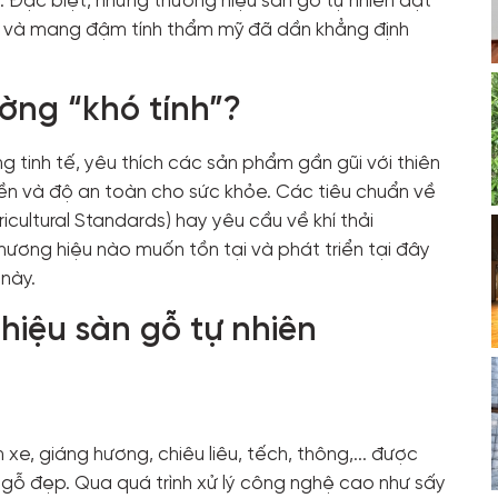
 Đặc biệt, những thương hiệu sàn gỗ tự nhiên đạt
ng và mang đậm tính thẩm mỹ đã dần khẳng định
ường “khó tính”?
ng tinh tế, yêu thích các sản phẩm gần gũi với thiên
bền và độ an toàn cho sức khỏe. Các tiêu chuẩn về
ultural Standards) hay yêu cầu về khí thải
ương hiệu nào muốn tồn tại và phát triển tại đây
này.
hiệu sàn gỗ tự nhiên
xe, giáng hương, chiêu liêu, tếch, thông,... được
 gỗ đẹp. Qua quá trình xử lý công nghệ cao như sấy