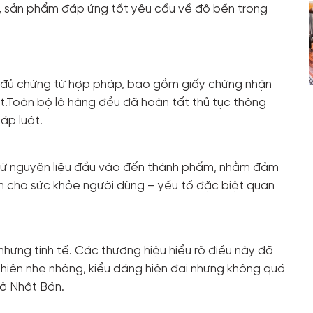
, sản phẩm đáp ứng tốt yêu cầu về độ bền trong
y đủ chứng từ hợp pháp, bao gồm giấy chứng nhận
t.Toàn bộ lô hàng đều đã hoàn tất thủ tục thông
áp luật.
 từ nguyên liệu đầu vào đến thành phẩm, nhằm đảm
 cho sức khỏe người dùng – yếu tố đặc biệt quan
hưng tinh tế. Các thương hiệu hiểu rõ điều này đã
nhiên nhẹ nhàng, kiểu dáng hiện đại nhưng không quá
 ở Nhật Bản.