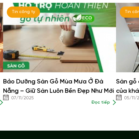
Tin công ty
Tin cô
Bảo Dưỡng Sàn Gỗ Mùa Mưa Ở Đà
Sàn gỗ 
Nẵng – Giữ Sàn Luôn Bền Đẹp Như Mới
của khá
07/11/2025
05/11/
Đọc tiếp