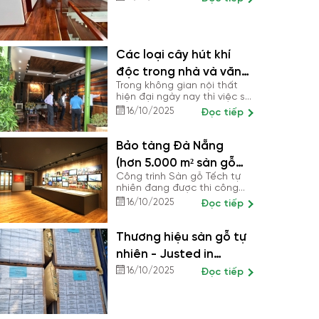
vững từ nền móng
Các loại cây hút khí
độc trong nhà và văn
Trong không gian nội thất
phòng cực tốt
hiện đại ngày nay thì việc sử
dụng cây cảnh trong không
16/10/2025
Đọc tiếp
gian đã rất được mọi người
ưa chuộng. Bởi nó không chỉ
là có tác dụng giúp cho
Bảo tàng Đà Nẵng
không gian sống của bạn
(hơn 5.000 m² sàn gỗ
gần với thiên nhiên, làm cho
căn nhà của bạn đẹp hơn,
Công trình Sàn gỗ Tếch tự
Tếch)
thẩm mỹ hơn mà nó còn
nhiên đang được thi công
đem lại không khí trong
hoàn thiện
16/10/2025
Đọc tiếp
lành, loại bỏ khí độc bảo vệ
sức khỏe cực tốt cho con
người.
Thương hiệu sàn gỗ tự
nhiên - Justed in
Japan
16/10/2025
Đọc tiếp