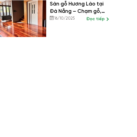
Sàn gỗ Hương Lào tại
Đà Nẵng – Chạm gỗ,
chạm vào đẳng cấp
16/10/2025
Đọc tiếp