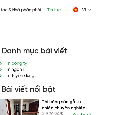
 tác & Nhà phân phối
Tin tức
VI
Danh mục bài viết
Tin công ty
Tin ngành
Tin tuyển dụng
Bài viết nổi bật
Thi công sàn gỗ tự
nhiên chuyên nghiệp
tại Đà Nẵng – Bền
16/10/2025
Đọc tiếp