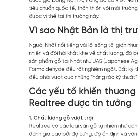
quốc gia Đông Nam Á, trong đó có Việt Nam.
tiêu chuẩn quốc tế, thân thiện với môi trườ
Mặt
được vị thế tại thị trường này.
bậc
cầu
Vì sao Nhật Bản là thị tr
thang
Người Nhật nổi tiếng với lối sống tối giản như
nhiên và đòi hỏi khắt khe về chất lượng, độ 
sản phẩm gỗ tại Nhật như JAS (Japanese Agric
Formaldehyde đều rất nghiêm ngặt. Bất kỳ th
đều phải vượt qua những “hàng rào kỹ thuật” 
Các yếu tố khiến thương 
Realtree được tin tưởng
1. Chất lượng gỗ vượt trội
Realtree có các loại sàn gỗ tự nhiên như căm 
đánh giá cao bởi độ cứng, độ ổn định và vân