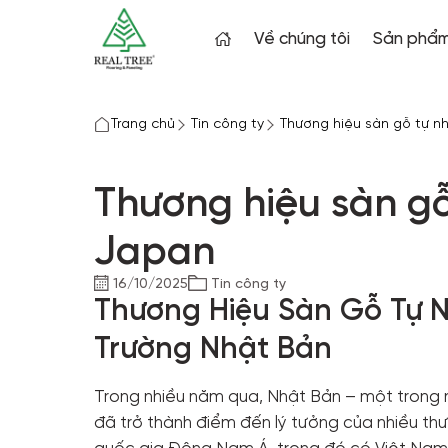
Về chúng tôi
Sản phẩ
Ván
lót
Trang chủ
Tin công ty
Thương hiệu sàn gỗ tự nh
sàn
Tấm
Thương hiệu sàn gỗ
ốp
tường
Japan
Tấm
16/10/2025
Tin công ty
ốp
Thương Hiệu Sàn Gỗ Tự N
trần
Trường Nhật Bản
Sàn
Gỗ
Trong nhiều năm qua, Nhật Bản – một trong nh
ngoài
đã trở thành điểm đến lý tưởng của nhiều th
trời