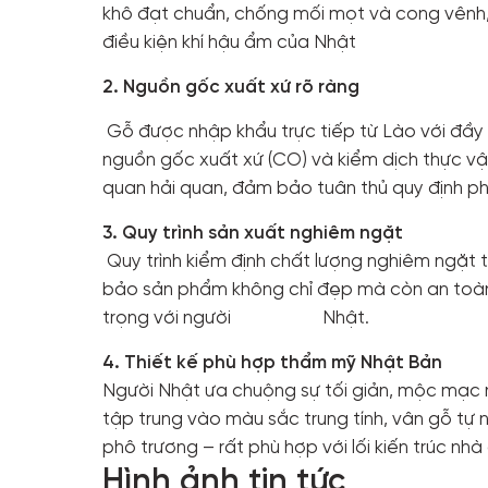
khô đạt chuẩn, chống mối mọt và cong vênh
điều kiện khí hậu ẩm của Nhật
2. Nguồn gốc xuất xứ rõ ràng
Gỗ được nhập khẩu trực tiếp từ Lào với đầ
nguồn gốc xuất xứ (CO) và kiểm dịch thực vậ
quan hải quan, đảm bảo tuân thủ quy định ph
3
. Quy trình sản xuất nghiêm ngặt
Quy trình kiểm định chất lượng nghiêm ngặt
bảo sản phẩm không chỉ đẹp mà còn an toàn
trọng với người Nhật.
4. Thiết kế phù hợp thẩm mỹ Nhật Bản
Người Nhật ưa chuộng sự tối giản, mộc mạc n
tập trung vào màu sắc trung tính, vân gỗ tự 
phô trương – rất phù hợp với lối kiến trúc nhà
Hình ảnh tin tức