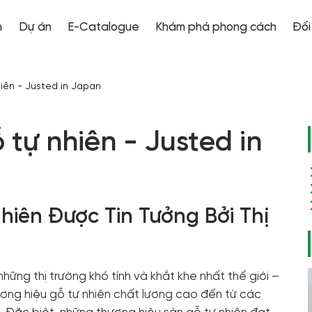
m
Dự án
E-Catalogue
Khám phá phong cách
Đối
Xuất
khẩu
iên - Justed in Japan
Nhật
Bản
 tự nhiên - Justed in
Công
trình
dự
án
hiên Được Tin Tưởng Bởi Thị
Công
trình
dân
ững thị trường khó tính và khắt khe nhất thế giới –
dụng
ương hiệu gỗ tự nhiên chất lượng cao đến từ các